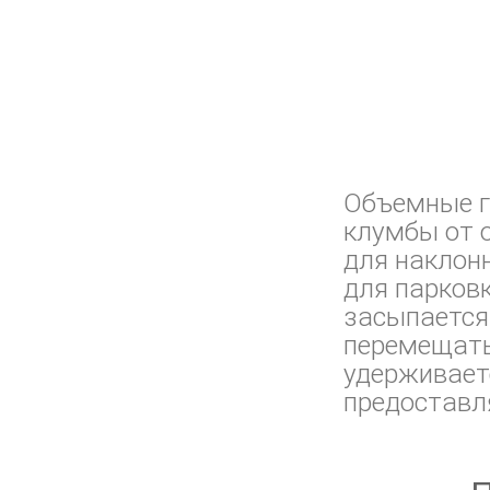
Объемные г
клумбы от 
для наклон
для парковк
засыпается 
перемещать
удерживаетс
предоставля