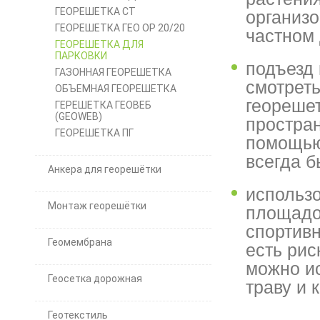
ГЕОРЕШЕТКА СТ
организо
ГЕОРЕШЕТКА ГЕО ОР 20/20
частном
ГЕОРЕШЕТКА ДЛЯ
ПАРКОВКИ
подъезд 
ГАЗОННАЯ ГЕОРЕШЕТКА
смотреть
ОБЪЕМНАЯ ГЕОРЕШЕТКА
георешет
ГЕРЕШЕТКА ГЕОВЕБ
(GEOWEB)
простран
ГЕОРЕШЕТКА ПГ
помощью
всегда б
Анкера для георешётки
использо
Монтаж георешётки
площадок
спортивн
Геомембрана
есть рис
можно ис
Геосетка дорожная
траву и 
Геотекстиль