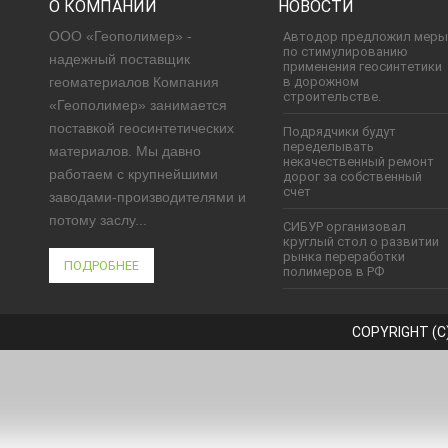
О КОМПАНИИ
НОВОСТИ
ООО «Геополимер» -
Автодор предложил мер
по стимулированию
надежный поставщик
применения геосинтетики
геоматериалов Компания
в дорожном
строительстве.
«Геополимер» занимается
поставкой геосинтетических
Подрядчики будут
переделывать
материалов. Мы давно
некачественный ремонт
работаем с крупнейшими
дорог за собственный
счет
заводами-производителями и
потому заслу...
СИБУР организовал
круглый стол о развитии
рынка переработки
ПОДРОБНЕЕ
полимеров в РФ
COPYRIGHT (C