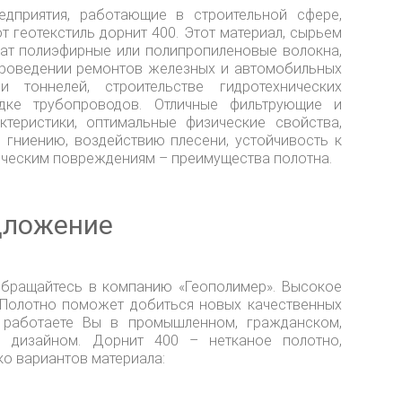
едприятия, работающие в строительной сфере,
т геотекстиль дорнит 400. Этот материал, сырьем
жат полиэфирные или полипропиленовые волокна,
проведении ремонтов железных и автомобильных
и тоннелей, строительстве гидротехнических
адке трубопроводов. Отличные фильтрующие и
ктеристики, оптимальные физические свойства,
 гниению, воздействию плесени, устойчивость к
ическим повреждениям – преимущества полотна.
дложение
 Обращайтесь в компанию «Геополимер». Высокое
. Полотно поможет добиться новых качественных
о работаете Вы в промышленном, гражданском,
 дизайном. Дорнит 400 – нетканое полотно,
ко вариантов материала: