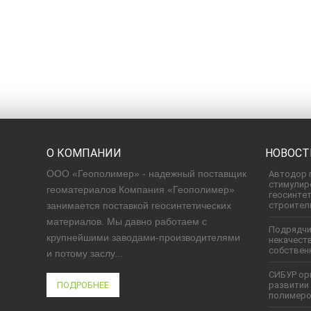
О КОМПАНИИ
НОВОСТ
ООО «Геополимер» - надежный поставщик
Автодор 
стимулир
геоматериалов Компания «Геополимер»
геосинте
занимается поставкой геосинтетических
строител
материалов. Мы давно работаем с
Подрядчи
крупнейшими заводами-производителями
некачест
собствен
и потому заслу...
СИБУР ор
ПОДРОБНЕЕ
развитии
полимеро