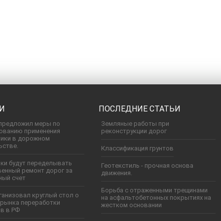
И
ПОСЛЕДНИЕ СТАТЬИ
предложил меры по
Земляные работы при
ованию применения
реконструкции дорог
тики в дорожном
ьстве.
Классификация грунтов
ки будут переделывать
Геотекстиль - прочная основа
венный ремонт дорог за
движения.
ный счет
Борьба с отраженными трещинами
ганизовал круглый стол о
на асфальтобетонных покрытиях на
 рынка переработки
жестком основании
в в РФ