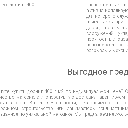
Отечественные пр
активно использую
для которого слу
применяется при 
дорог, возведени
сооружений, укл
прочностные хара
неподверженность
разрывам и механ
Выгодное пре
тите купить дорнит 400 г м2 по индивидуальной цене?
чество материала и оперативную доставку гарантируем
езультатов в Вашей деятельности, независимо от тог
орожном строительстве или занимаетесь ландшафтным
зданное по уникальной методике. Мы предлагаем несколь