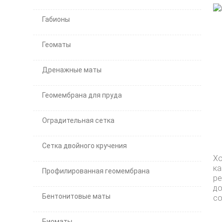
Габионы
Геоматы
Дренажные маты
Геомембрана для пруда
Оградительная сетка
Сетка двойного кручения
Хо
ка
Профилированная геомембрана
р
д
Бентонитовые маты
со
Биоматы